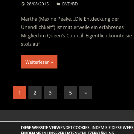
28/08/2015
Desiree
DVD/BD
Martha (Maxine Peake, „Die Entdeckung der
Unendlichkeit“) ist mittlerweile ein erfahrenes
Mitglied im Queen’s Council. Eigentlich könnte sie
stolz auf
Weiterlesen
Seitennummerierung
Nächste
1
2
3
…
5
»
Beiträge
der
Beiträge
© 2026 ENTERTAINMENT BASE – Life & Style Magazine. All
DIESE WEBSITE VERWENDET COOKIES. INDEM SIE DIESE WEB
FINDEN SIE IN UNSERER
DATENSCHUTZERKLÄRUNG