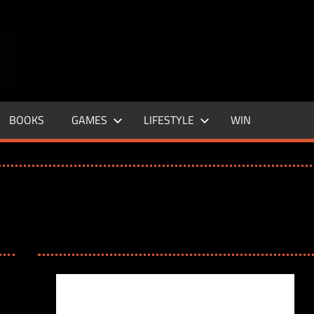
ENTERTAINMENT
BASE
–
BOOKS
GAMES
LIFESTYLE
WIN
LIFE
&
STYLE
MAGAZINE