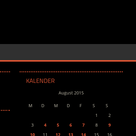
KALENDER
August 2015
M
D
M
D
F
S
S
1
2
3
4
5
6
7
8
9
10
11
12
13
14
15
16