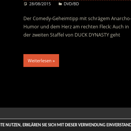
28/08/2015
Desiree
DVD/BD
Der Comedy-Geheimtipp mit schrägem Anarcho
Humor und dem Herz am rechten Fleck: Auch in
der zweiten Staffel von DUCK DYNASTY geht
Weiterlesen
 Rights Reserved. | Based on
WordPress-Theme: Tortuga von Th
SITE NUTZEN, ERKLÄREN SIE SICH MIT DIESER VERWENDUNG EINVERSTA