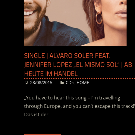
SINGLE | ALVARO SOLER FEAT.
JENNIFER LOPEZ „EL MISMO SOL“ | AB
HEUTE IM HANDEL
28/08/2015
Desiree
CD's
,
HOME
„You have to hear this song – I’m travelling
through Europe, and you can’t escape this track!
Das ist der