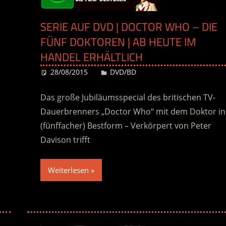
SERIE AUF DVD | DOCTOR WHO – DIE
FÜNF DOKTOREN | AB HEUTE IM
HANDEL ERHÄLTLICH
28/08/2015
Desiree
DVD/BD
Das große Jubiläumsspecial des britischen TV-
Dauerbrenners „Doctor Who“ mit dem Doktor in
(fünffacher) Bestform – Verkörpert von Peter
Davison trifft
Weiterlesen