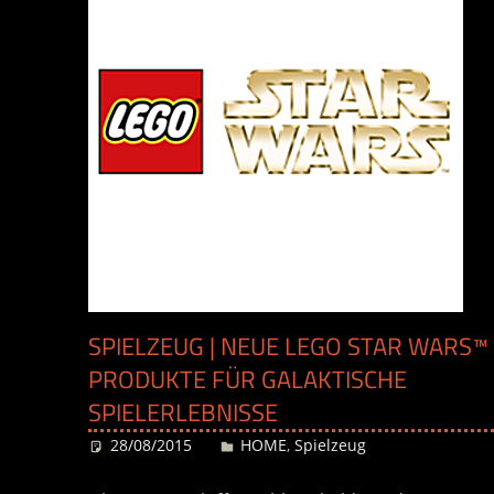
SPIELZEUG | NEUE LEGO STAR WARS™
PRODUKTE FÜR GALAKTISCHE
SPIELERLEBNISSE
28/08/2015
Desiree
HOME
,
Spielzeug