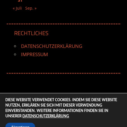
31
« Juli
Sep. »
RECHTLICHES
DATENSCHUTZERKLÄRUNG
IMPRESSUM
DIESE WEBSITE VERWENDET COOKIES. INDEM SIE DIESE WEBSITE
NUTZEN, ERKLÄREN SIE SICH MIT DIESER VERWENDUNG
© 2026 ENTERTAINMENT BASE – Life & Style Magazine.
EINVERSTANDEN. WEITERE INFORMATIONEN FINDEN SIE IN
All Rights Reserved. | Based on
WordPress-Theme:
UNSERER
DATENSCHUTZERKLÄRUNG
Tortuga von ThemeZee.