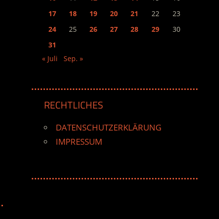
17
18
19
20
21
22
23
24
25
26
27
28
29
30
31
« Juli
Sep. »
RECHTLICHES
DATENSCHUTZERKLÄRUNG
IMPRESSUM
-