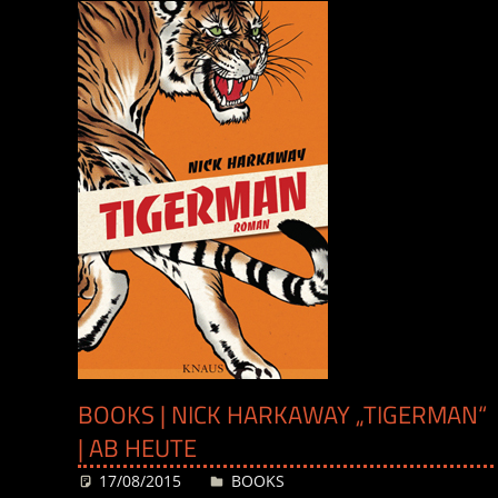
BOOKS | NICK HARKAWAY „TIGERMAN“
| AB HEUTE
17/08/2015
Desiree
BOOKS