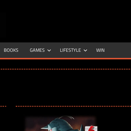
ENTERTAINMENT
BASE
–
BOOKS
GAMES
LIFESTYLE
WIN
LIFE
&
STYLE
MAGAZINE