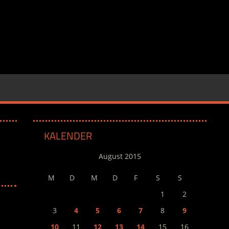
KALENDER
August 2015
M
D
M
D
F
S
S
1
2
3
4
5
6
7
8
9
10
11
12
13
14
15
16