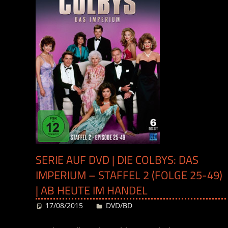
SERIE AUF DVD | DIE COLBYS: DAS
IMPERIUM – STAFFEL 2 (FOLGE 25-49)
| AB HEUTE IM HANDEL
17/08/2015
Desiree
DVD/BD