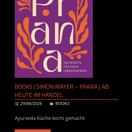
BOOKS | SIMON MAYER – PRANA | AB
HEUTE IM HANDEL
29/06/2026
Desiree
BOOKS
Ayurveda-Küche leicht gemacht