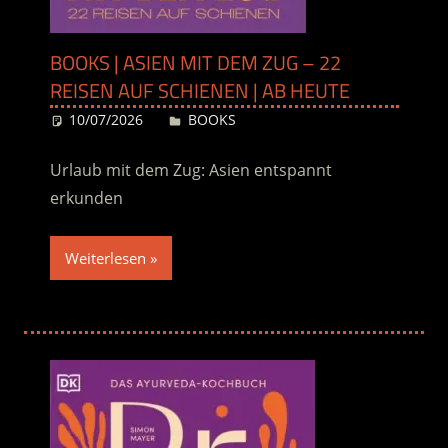
BOOKS | ASIEN MIT DEM ZUG – 22
REISEN AUF SCHIENEN | AB HEUTE
10/07/2026
Desiree
BOOKS
Urlaub mit dem Zug: Asien entspannt
erkunden
Weiterlesen