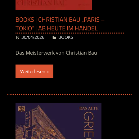
BOOKS | CHRISTIAN BAU „PARIS –
TOKIO“ | AB HEUTE IM HANDEL
30/04/2026
Desiree
BOOKS
Das Meisterwerk von Christian Bau
Weiterlesen