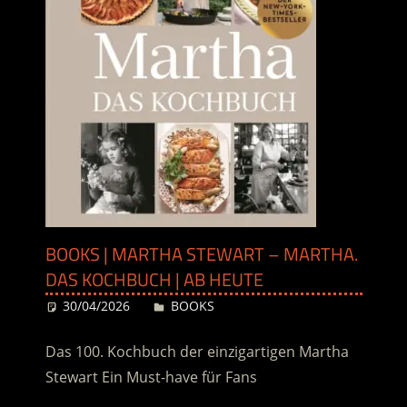
BOOKS | MARTHA STEWART – MARTHA.
DAS KOCHBUCH | AB HEUTE
30/04/2026
Desiree
BOOKS
Das 100. Kochbuch der einzigartigen Martha
Stewart Ein Must-have für Fans