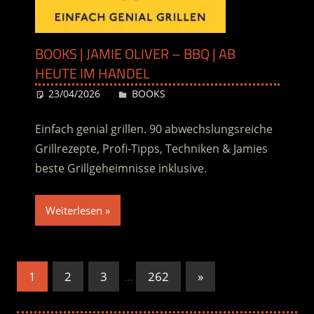
BOOKS | JAMIE OLIVER – BBQ | AB
HEUTE IM HANDEL
23/04/2026
Desiree
BOOKS
Einfach genial grillen. 90 abwechslungsreiche
Grillrezepte, Profi-Tipps, Techniken & Jamies
beste Grillgeheimnisse inklusive.
Weiterlesen
Seitennummerierung
Nächste
1
2
3
…
262
»
Beiträge
der