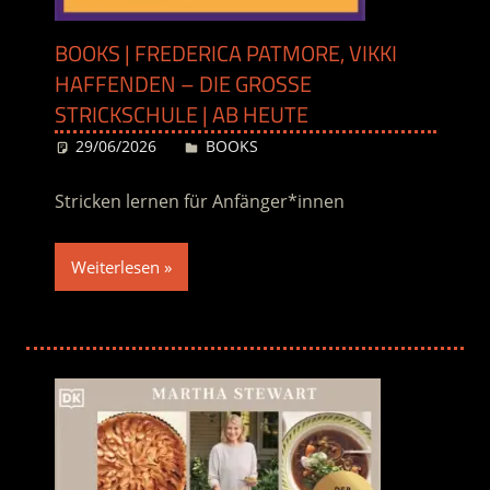
BOOKS | FREDERICA PATMORE, VIKKI
HAFFENDEN – DIE GROSSE S
TRICKSCHULE | AB HEUTE
29/06/2026
Desiree
BOOKS
Stricken lernen für Anfänger*innen
Weiterlesen