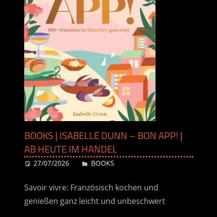
BOOKS | ISABELLE DUNN – BON APP! |
AB HEUTE IM HANDEL
27/07/2026
Desiree
BOOKS
Savoir vivre: Französisch kochen und
genießen ganz leicht und unbeschwert