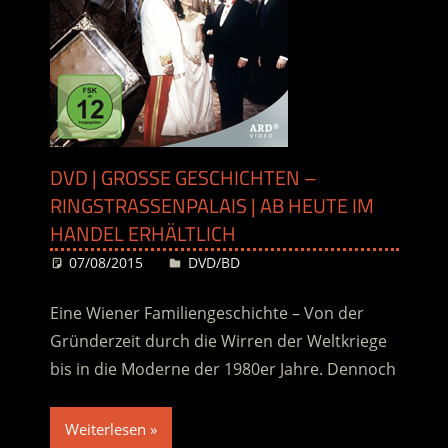
DVD | GROSSE GESCHICHTEN – R
INGSTRASSENPALAIS | AB HEUTE IM HA
NDEL ERHÄLTLICH
07/08/2015
Desiree
DVD/BD
Eine Wiener Familiengeschichte – Von der
Gründerzeit durch die Wirren der Weltkriege
bis in die Moderne der 1980er Jahre. Dennoch
Weiterlesen