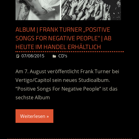
ALBUM | FRANK TURNER „POSITIVE
SONGS FOR NEGATIVE PEOPLE“ | AB
HEUTE IM HANDEL ERHÄLTLICH
07/08/2015
Desiree
CD's
Am 7. August veröffentlicht Frank Turner bei
Vertigo/Capitol sein neues Studioalbum.
“Positive Songs For Negative People” ist das
sechste Album
Weiterlesen