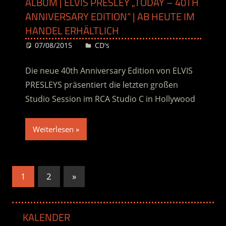
ALBUM | ELVIS PRESLEY „TODAY – 40TH
ANNIVERSARY EDITION“ | AB HEUTE IM
HANDEL ERHÄLTLICH
07/08/2015
Desiree
CD's
Die neue 40th Anniversary Edition von ELVIS
PRESLEYS präsentiert die letzten großen
Studio Session im RCA Studio C in Hollywood
Weiterlesen
Seitennummerierung
Nächste
1
2
»
Beiträge
der
Beiträge
KALENDER