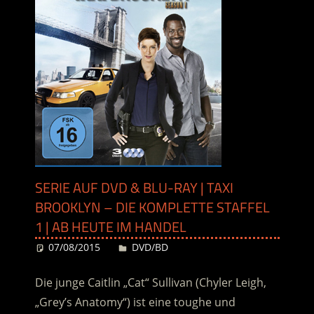
SERIE AUF DVD & BLU-RAY | TAXI
BROOKLYN – DIE KOMPLETTE STAFFEL
1 | AB HEUTE IM HANDEL
07/08/2015
Desiree
DVD/BD
Die junge Caitlin „Cat“ Sullivan (Chyler Leigh,
„Grey’s Anatomy“) ist eine toughe und