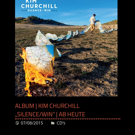
ALBUM | KIM CHURCHILL
„SILENCE/WIN“ | AB HEUTE
07/08/2015
Desiree
CD's