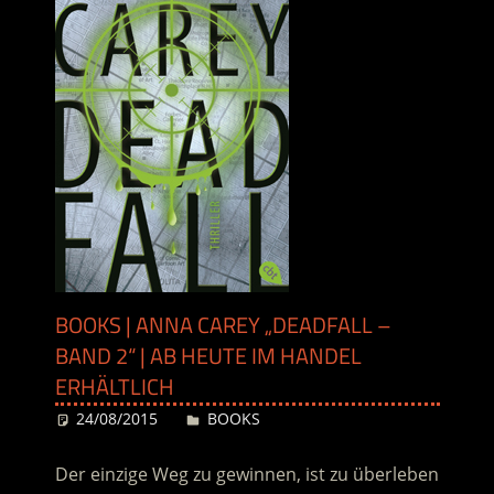
BOOKS | ANNA CAREY „DEADFALL –
BAND 2“ | AB HEUTE IM HANDEL
ERHÄLTLICH
24/08/2015
Desiree
BOOKS
Der einzige Weg zu gewinnen, ist zu überleben