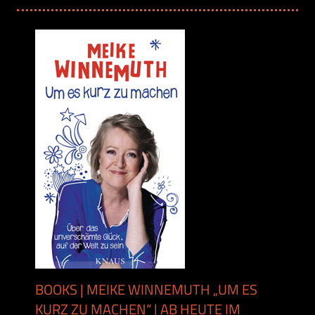
BOOKS | MEIKE WINNEMUTH „UM ES
KURZ ZU MACHEN“ | AB HEUTE IM