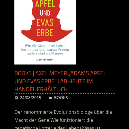
BOOKS | AXEL MEYER „ADAMS APFEL
UND EVAS ERBE“ | AB HEUTE IM
HANDEL ERHÄLTLICH
24/08/2015
Desiree
BOOKS
Der renommierte Evolutionsbiologe über die
Macht der Gene Wie funktioniert die
genetische Lotterie des Lebens? Was ist