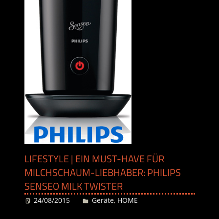
LIFESTYLE | EIN MUST-HAVE FÜR
MILCHSCHAUM-LIEBHABER: PHILIPS
SENSEO MILK TWISTER
24/08/2015
Desiree
Geräte
,
HOME