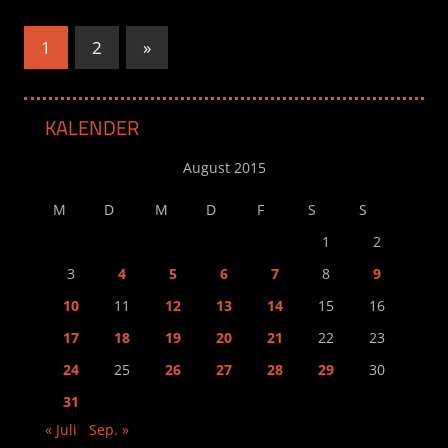
Seitennummerierung
Nächste
1
2
»
Beiträge
der
Beiträge
KALENDER
August 2015
M
D
M
D
F
S
S
1
2
3
4
5
6
7
8
9
10
11
12
13
14
15
16
17
18
19
20
21
22
23
24
25
26
27
28
29
30
31
« Juli
Sep. »