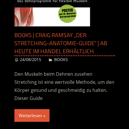
BOOKS | CRAIG RAMSAY „DER
STRETCHING-ANATOMIE-GUIDE“ | AB
HEUTE IM HANDEL ERHÄLTLICH
24/08/2015
Desiree
BOOKS
Den Muskeln beim Dehnen zusehen
Stretching ist eine wertvolle Methode, um den
Körper gesund und geschmeidig zu halten.
Dieser Guide
Weiterlesen