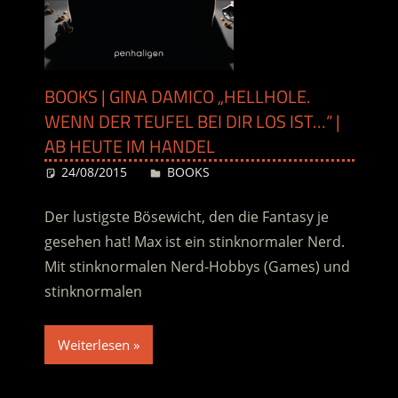
BOOKS | GINA DAMICO „HELLHOLE.
WENN DER TEUFEL BEI DIR LOS IST…“ |
AB HEUTE IM HANDEL
24/08/2015
Desiree
BOOKS
Der lustigste Bösewicht, den die Fantasy je
gesehen hat! Max ist ein stinknormaler Nerd.
Mit stinknormalen Nerd-Hobbys (Games) und
stinknormalen
Weiterlesen