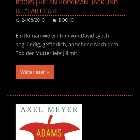
BOOKS | HELEN HODGMAN „JACK UND
JILL“ | AB HEUTE
24/08/2015
Desiree
BOOKS
Ein Roman wie ein Film von David Lynch –
abgründig, gefährlich, anziehend Nach dem
Tod der Mutter lebt Jill mit
Weiterlesen