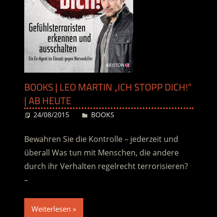
BOOKS | LEO MARTIN „ICH STOPP DICH!“
| AB HEUTE
24/08/2015
Desiree
BOOKS
Bewahren Sie die Kontrolle – jederzeit und
überall Was tun mit Menschen, die andere
durch ihr Verhalten regelrecht terrorisieren?
–
Weiterlesen