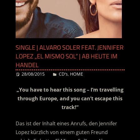
SINGLE | ALVARO SOLER FEAT. JENNIFER
LOPEZ „EL MISMO SOL“ | AB HEUTE IM
HANDEL
28/08/2015
Desiree
CD's
,
HOME
„You have to hear this song – I’m travelling
through Europe, and you can’t escape this
track!“
Das ist der Inhalt eines Anrufs, den Jennifer
Lopez kürzlich von einem guten Freund