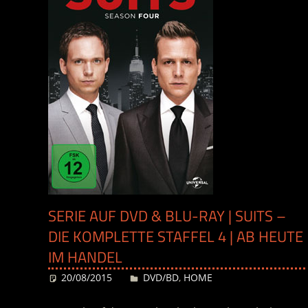
SERIE AUF DVD & BLU-RAY | SUITS –
DIE KOMPLETTE STAFFEL 4 | AB HEUTE
IM HANDEL
20/08/2015
Desiree
DVD/BD
,
HOME