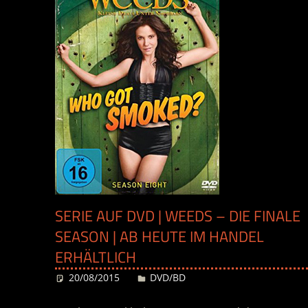
SERIE AUF DVD | WEEDS – DIE FINALE
SEASON | AB HEUTE IM HANDEL
ERHÄLTLICH
20/08/2015
Desiree
DVD/BD