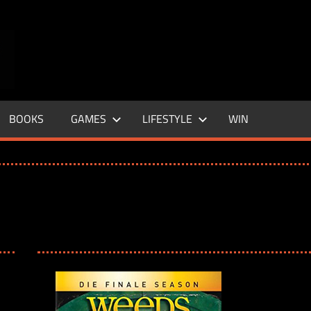
ENTERTAINMENT
BASE
–
BOOKS
GAMES
LIFESTYLE
WIN
LIFE
&
STYLE
MAGAZINE