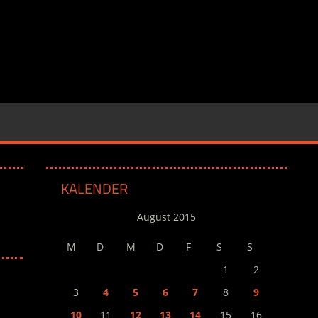
KALENDER
August 2015
M
D
M
D
F
S
S
1
2
3
4
5
6
7
8
9
10
11
12
13
14
15
16