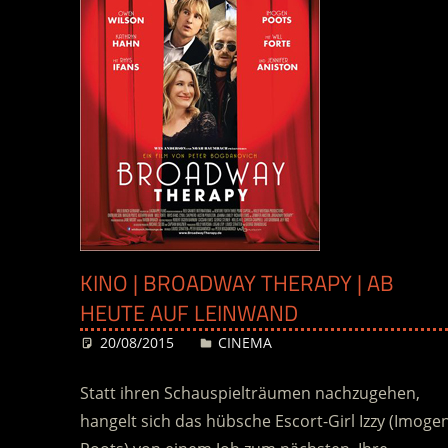
KINO | BROADWAY THERAPY | AB
HEUTE AUF LEINWAND
20/08/2015
Desiree
CINEMA
Statt ihren Schauspielträumen nachzugehen,
hangelt sich das hübsche Escort-Girl Izzy (Imoge