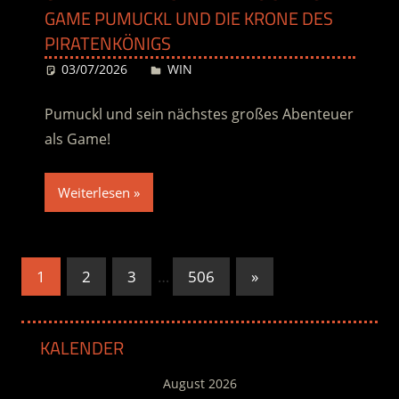
GAME PUMUCKL UND DIE KRONE DES
PIRATENKÖNIGS
03/07/2026
Desiree
WIN
Pumuckl und sein nächstes großes Abenteuer
als Game!
Weiterlesen
Seitennummerierung
Nächste
1
2
3
…
506
»
Beiträge
der
Beiträge
KALENDER
August 2026