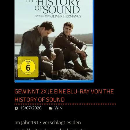
GEWINNT 2X JE EINE BLU-RAY VON THE
HISTORY OF SOUND
15/07/2026
Desiree
WIN
Im Jahr 1917 verschlägt es den