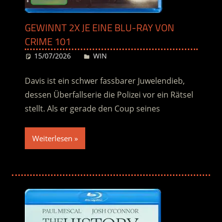
GEWINNT 2X JE EINE BLU-RAY VON
CRIME 101
15/07/2026
Desiree
WIN
Davis ist ein schwer fassbarer Juwelendieb,
dessen Überfallserie die Polizei vor ein Rätsel
stellt. Als er gerade den Coup seines
Weiterlesen