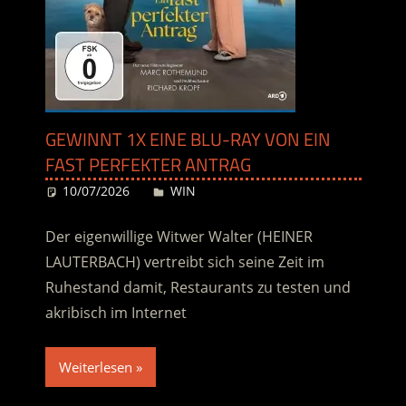
GEWINNT 1X EINE BLU-RAY VON EIN
FAST PERFEKTER ANTRAG
10/07/2026
Desiree
WIN
Der eigenwillige Witwer Walter (HEINER
LAUTERBACH) vertreibt sich seine Zeit im
Ruhestand damit, Restaurants zu testen und
akribisch im Internet
Weiterlesen