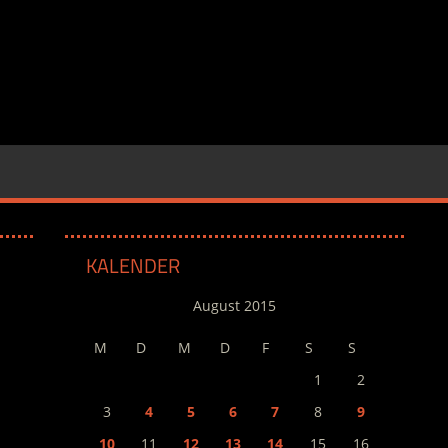
KALENDER
August 2015
M
D
M
D
F
S
S
1
2
3
4
5
6
7
8
9
10
11
12
13
14
15
16