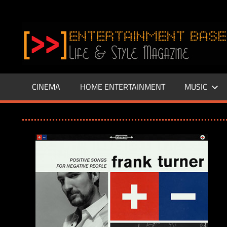
Zum
Inhalt
www.entertainment-
springen
Base.de
CINEMA
HOME ENTERTAINMENT
MUSIC