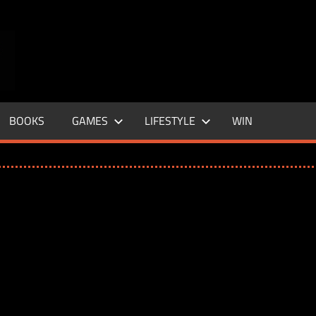
ENTERTAINMENT
BASE
–
BOOKS
GAMES
LIFESTYLE
WIN
LIFE
&
STYLE
MAGAZINE