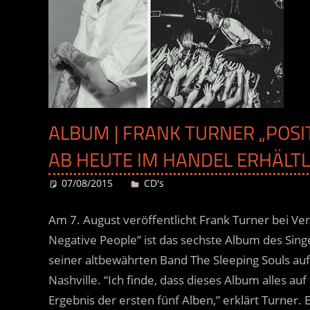
ALBUM | FRANK TURNER „POSIT
AB HEUTE IM HANDEL ERHÄLTL
07/08/2015
Desiree
CD's
Am 7. August veröffentlicht Frank Turner bei Ver
Negative People” ist das sechste Album des Sing
seiner altbewährten Band The Sleeping Souls a
Nashville. “Ich finde, dass dieses Album alles au
Ergebnis der ersten fünf Alben,” erklärt Turner. 