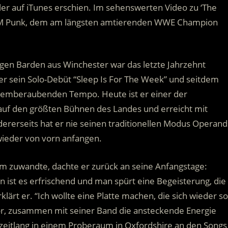
ler auf iTunes erschien. Im sehenswerten Video zu ‘The
 CM Punk, dem am längsten amtierenden WWE Champion
gen Barden aus Winchester war das letzte Jahrzehnt
ner sein Solo-Debüt “Sleep Is For The Week” und seitdem
 atemberaubenden Tempo. Heute ist er einer der
 auf den größten Bühnen des Landes und erreicht mit
dererseits hat er nie seinen traditionellen Modus Operand
wieder von vorn anfangen.
m zuwandte, dachte er zurück an seine Anfangstage:
ist es erfrischend und man spürt eine Begeisterung, die
ärt er. “Ich wollte eine Platte machen, die sich wieder so
or, zusammen mit seiner Band die ansteckende Energie
zeitlang in einem Proberaum in Oxfordshire an den Songs