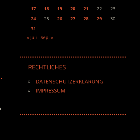
17
18
19
20
21
22
23
24
25
26
27
28
29
30
31
« Juli
Sep. »
RECHTLICHES
DATENSCHUTZERKLÄRUNG
IMPRESSUM
n