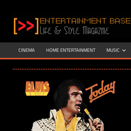
Zum
Inhalt
www.entertainment-
springen
Base.de
CINEMA
HOME ENTERTAINMENT
MUSIC