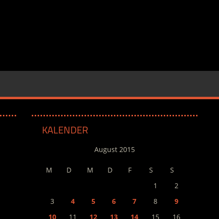
KALENDER
August 2015
M
D
M
D
F
S
S
1
2
3
4
5
6
7
8
9
10
11
12
13
14
15
16