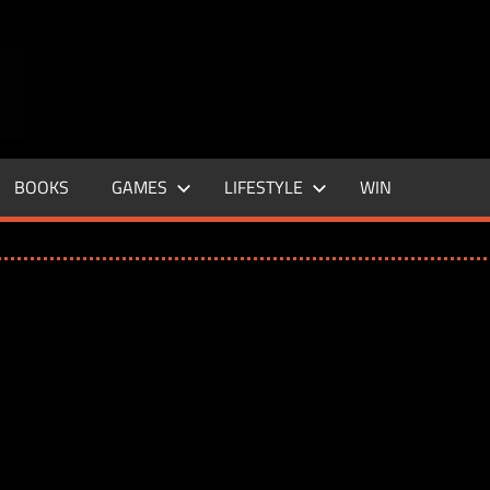
ENTERTAINMENT
BASE
–
BOOKS
GAMES
LIFESTYLE
WIN
LIFE
&
STYLE
MAGAZINE