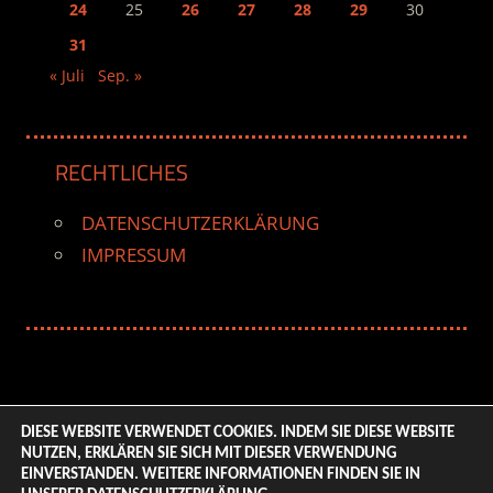
24
25
26
27
28
29
30
31
« Juli
Sep. »
RECHTLICHES
DATENSCHUTZERKLÄRUNG
IMPRESSUM
DIESE WEBSITE VERWENDET COOKIES. INDEM SIE DIESE WEBSITE
NUTZEN, ERKLÄREN SIE SICH MIT DIESER VERWENDUNG
© 2026 ENTERTAINMENT BASE – Life & Style Magazine.
EINVERSTANDEN. WEITERE INFORMATIONEN FINDEN SIE IN
All Rights Reserved. | Based on
WordPress-Theme: