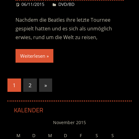
06/11/2015
Desiree
DVD/BD
Nachdem die Beatles ihre letzte Tournee
gespielt hatten und es sich als unmöglich
erwies, rund um die Welt zu reisen,
Weiterlesen
Seitennummerierung
Nächste
1
2
»
Beiträge
der
Beiträge
KALENDER
November 2015
M
D
M
D
F
S
S