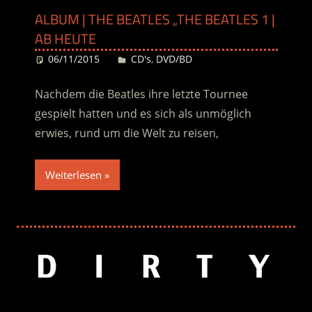
ALBUM | THE BEATLES „THE BEATLES 1 |
AB HEUTE
06/11/2015
Desiree
CD's
,
DVD/BD
Nachdem die Beatles ihre letzte Tournee
gespielt hatten und es sich als unmöglich
erwies, rund um die Welt zu reisen,
Weiterlesen