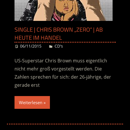
SINGLE | CHRIS BROWN „ZERO“ | AB
HEUTE IM HANDEL
06/11/2015
Desiree
CD's
US-Superstar Chris Brown muss eigentlich
nicht mehr groß vorgestellt werden. Die
Zahlen sprechen für sich: der 26-jährige, der
gerade erst
Weiterlesen