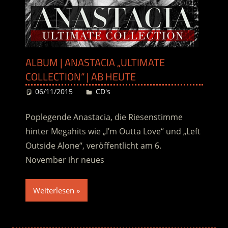
ALBUM | ANASTACIA „ULTIMATE
COLLECTION“ | AB HEUTE
06/11/2015
Desiree
CD's
Poplegende Anastacia, die Riesenstimme
hinter Megahits wie „I’m Outta Love“ und „Left
Outside Alone“, veröffentlicht am 6.
November ihr neues
Weiterlesen