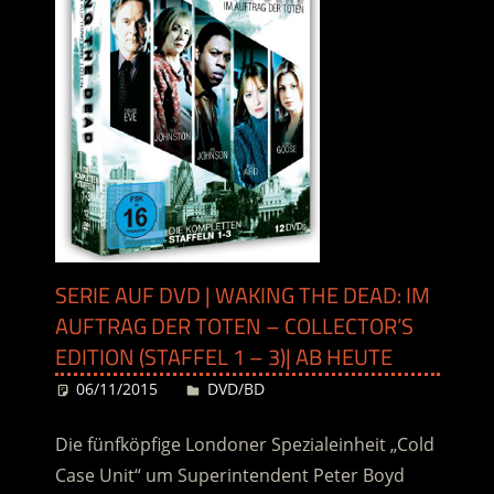
SERIE AUF DVD | WAKING THE DEAD: IM
AUFTRAG DER TOTEN – COLLECTOR’S
EDITION (STAFFEL 1 – 3)| AB HEUTE
06/11/2015
Desiree
DVD/BD
Die fünfköpfige Londoner Spezialeinheit „Cold
Case Unit“ um Superintendent Peter Boyd