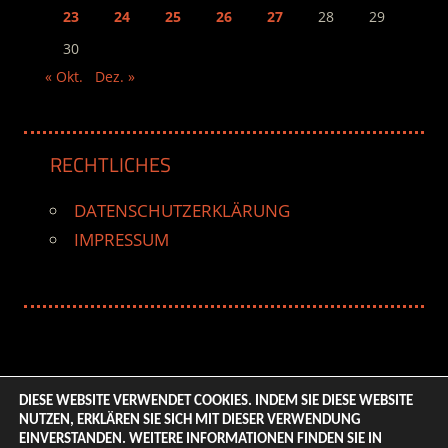
23
24
25
26
27
28
29
30
« Okt.
Dez. »
RECHTLICHES
DATENSCHUTZERKLÄRUNG
IMPRESSUM
DIESE WEBSITE VERWENDET COOKIES. INDEM SIE DIESE WEBSITE
NUTZEN, ERKLÄREN SIE SICH MIT DIESER VERWENDUNG
© 2026 ENTERTAINMENT BASE – Life & Style Magazine.
EINVERSTANDEN. WEITERE INFORMATIONEN FINDEN SIE IN