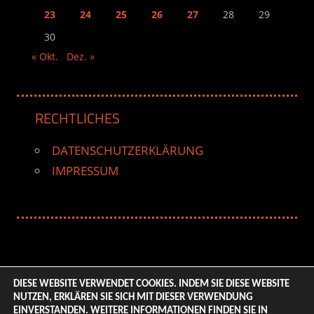
23
24
25
26
27
28
29
30
« Okt.
Dez. »
RECHTLICHES
DATENSCHUTZERKLÄRUNG
IMPRESSUM
DIESE WEBSITE VERWENDET COOKIES. INDEM SIE DIESE WEBSITE
NUTZEN, ERKLÄREN SIE SICH MIT DIESER VERWENDUNG
© 2026 ENTERTAINMENT BASE – Life & Style Magazine.
EINVERSTANDEN. WEITERE INFORMATIONEN FINDEN SIE IN