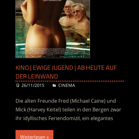
KINO | EWIGE JUGEND | AB HEUTE AUF
DER LEINWAND
26/11/2015
Desiree
CINEMA
Die alten Freunde Fred (Michael Caine) und
Mick (Harvey Keitel) teilen in den Bergen zwar
ihr idyllisches Feriendomizil, ein elegantes
Weiterlesen