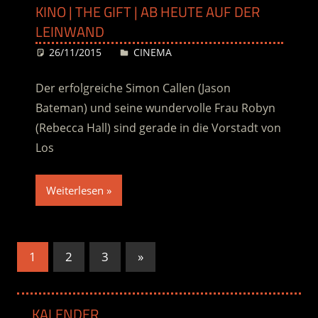
KINO | THE GIFT | AB HEUTE AUF DER
LEINWAND
26/11/2015
Desiree
CINEMA
Der erfolgreiche Simon Callen (Jason
Bateman) und seine wundervolle Frau Robyn
(Rebecca Hall) sind gerade in die Vorstadt von
Los
Weiterlesen
Seitennummerierung
Nächste
1
2
3
»
Beiträge
der
Beiträge
KALENDER