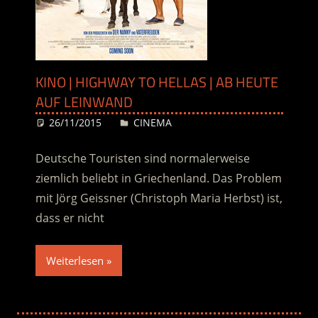
KINO | HIGHWAY TO HELLAS | AB HEUTE
AUF LEINWAND
26/11/2015
Desiree
CINEMA
Deutsche Touristen sind normalerweise
ziemlich beliebt in Griechenland. Das Problem
mit Jörg Geissner (Christoph Maria Herbst) ist,
dass er nicht
Weiterlesen