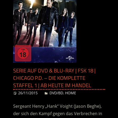
SERIE AUF DVD & BLU-RAY | FSK 18 |
CHICAGO P.D. – DIE KOMPLETTE
STAFFEL 1 | AB HEUTE IM HANDEL
26/11/2015
Desiree
DVD/BD
,
HOME
Sergeant Henry „Hank“ Voight (Jason Beghe),
der sich den Kampf gegen das Verbrechen in