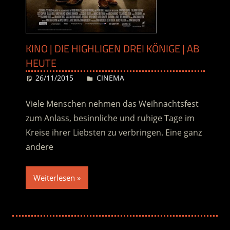
KINO | DIE HIGHLIGEN DREI KÖNIGE | AB
HEUTE
26/11/2015
Desiree
CINEMA
Viele Menschen nehmen das Weihnachtsfest
zum Anlass, besinnliche und ruhige Tage im
Kreise ihrer Liebsten zu verbringen. Eine ganz
andere
Weiterlesen