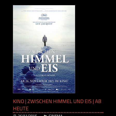
KINO | ZWISCHEN HIMMEL UND EIS | AB
HEUTE
26/11/2015
Desiree
CINEMA