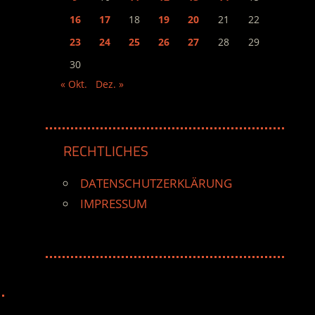
16
17
18
19
20
21
22
23
24
25
26
27
28
29
30
« Okt.
Dez. »
RECHTLICHES
DATENSCHUTZERKLÄRUNG
IMPRESSUM