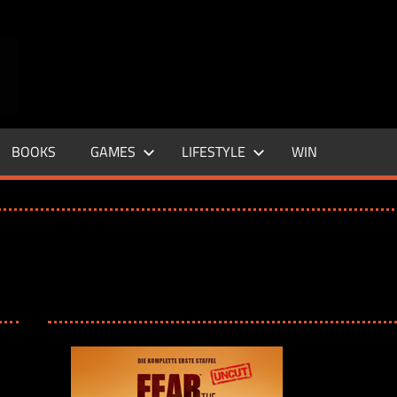
ENTERTAINMENT
BASE
–
BOOKS
GAMES
LIFESTYLE
WIN
LIFE
&
STYLE
MAGAZINE