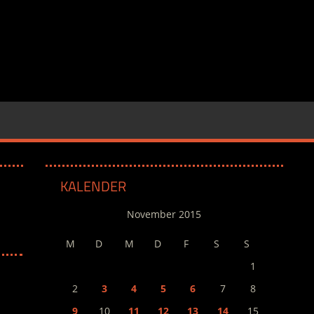
KALENDER
November 2015
M
D
M
D
F
S
S
1
2
3
4
5
6
7
8
9
10
11
12
13
14
15