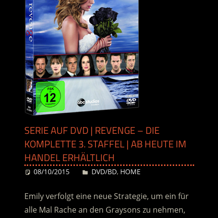
SERIE AUF DVD | REVENGE – DIE
KOMPLETTE 3. STAFFEL | AB HEUTE IM
HANDEL ERHÄLTLICH
08/10/2015
Desiree
DVD/BD
,
HOME
Emily verfolgt eine neue Strategie, um ein für
alle Mal Rache an den Graysons zu nehmen,