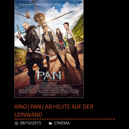
KINO | PAN | AB HEUTE AUF DER
LEINWAND
08/10/2015
Desiree
CINEMA