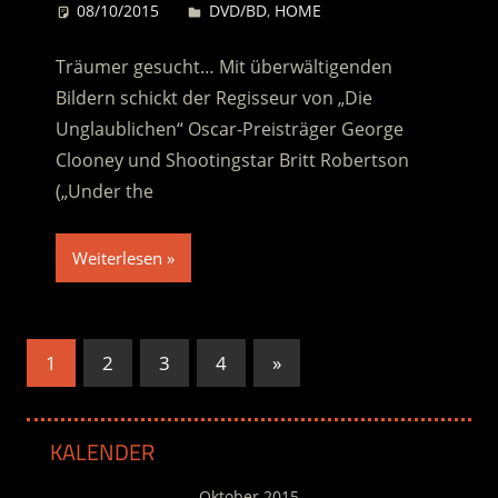
08/10/2015
Desiree
DVD/BD
,
HOME
Träumer gesucht… Mit überwältigenden
Bildern schickt der Regisseur von „Die
Unglaublichen“ Oscar-Preisträger George
Clooney und Shootingstar Britt Robertson
(„Under the
Weiterlesen
Seitennummerierung
Nächste
1
2
3
4
»
Beiträge
der
Beiträge
KALENDER
Oktober 2015