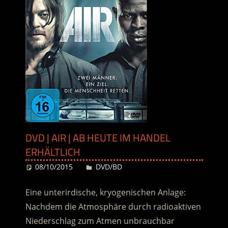
DVD | AIR | AB HEUTE IM HANDEL
ERHÄLTLICH
08/10/2015
Desiree
DVD/BD
Eine unterirdische, kryogenischen Anlage:
Nachdem die Atmosphäre durch radioaktiven
Niederschlag zum Atmen unbrauchbar