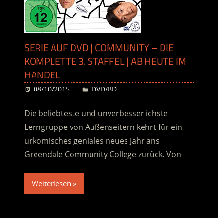
SERIE AUF DVD | COMMUNITY – DIE
KOMPLETTE 3. STAFFEL | AB HEUTE IM
HANDEL
08/10/2015
Desiree
DVD/BD
Die beliebteste und unverbesserlichste
Lerngruppe von Außenseitern kehrt für ein
urkomisches geniales neues Jahr ans
Greendale Community College zurück. Von
Weiterlesen