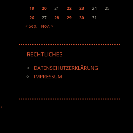
19
20
21
22
23
24
25
26
27
28
29
30
31
« Sep.
Nov. »
RECHTLICHES
DATENSCHUTZERKLÄRUNG
IMPRESSUM