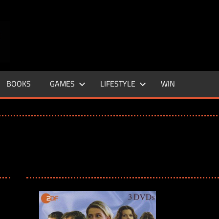
ENTERTAINMENT
BASE
–
BOOKS
GAMES
LIFESTYLE
WIN
LIFE
&
STYLE
MAGAZINE