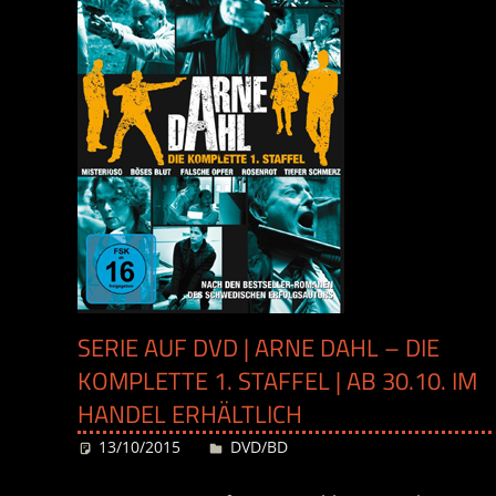
SERIE AUF DVD | ARNE DAHL – DIE
KOMPLETTE 1. STAFFEL | AB 30.10. IM
HANDEL ERHÄLTLICH
13/10/2015
Desiree
DVD/BD