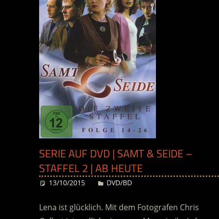
SERIE AUF DVD | SAMT & SEIDE –
STAFFEL 2 | AB HEUTE
13/10/2015
Desiree
DVD/BD
Lena ist glücklich. Mit dem Fotografen Chris