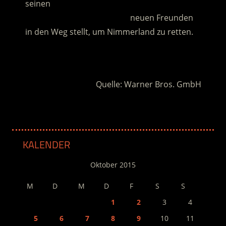
seinen
…………………………………………
neuen Freunden
in den Weg stellt, um Nimmerland zu retten.
.
Quelle: Warner Bros. GmbH
KALENDER
Oktober 2015
M
D
M
D
F
S
S
1
2
3
4
5
6
7
8
9
10
11