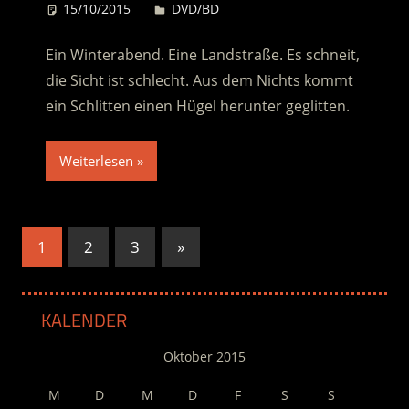
15/10/2015
Desiree
DVD/BD
Ein Winterabend. Eine Landstraße. Es schneit,
die Sicht ist schlecht. Aus dem Nichts kommt
ein Schlitten einen Hügel herunter geglitten.
Weiterlesen
Seitennummerierung
Nächste
1
2
3
»
Beiträge
der
Beiträge
KALENDER
Oktober 2015
M
D
M
D
F
S
S