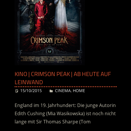
KINO | CRIMSON PEAK | AB HEUTE AUF
LEINWAND
15/10/2015
Desiree
CINEMA
,
HOME
England im 19. Jahrhundert: Die junge Autorin
Edith Cushing (Mia Wasikowska) ist noch nicht
lange mit Sir Thomas Sharpe (Tom