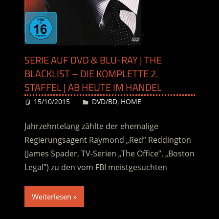
SERIE AUF DVD & BLU-RAY | THE
BLACKLIST – DIE KOMPLETTE 2.
STAFFEL | AB HEUTE IM HANDEL
15/10/2015
Desiree
DVD/BD
,
HOME
Jahrzehntelang zählte der ehemalige
Regierungsagent Raymond „Red” Reddington
(James Spader, TV-Serien „The Office”, „Boston
Legal”) zu den vom FBI meistgesuchten
Weiterlesen