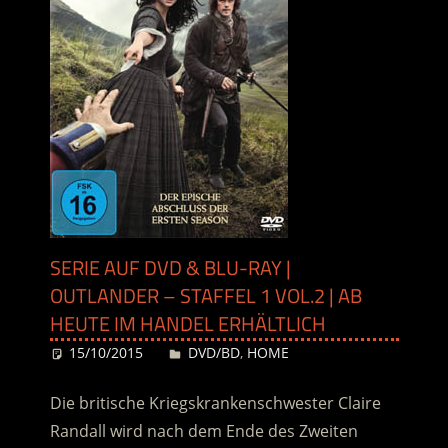
SERIE AUF DVD & BLU-RAY |
OUTLANDER – STAFFEL 1 VOL.2 | AB
HEUTE IM HANDEL ERHÄLTLICH
15/10/2015
Desiree
DVD/BD
,
HOME
Die britische Kriegskrankenschwester Claire
Randall wird nach dem Ende des Zweiten