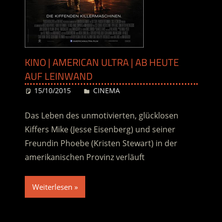
KINO | AMERICAN ULTRA | AB HEUTE
AUF LEINWAND
15/10/2015
Desiree
CINEMA
Das Leben des unmotivierten, glücklosen
Kiffers Mike (Jesse Eisenberg) und seiner
Freundin Phoebe (Kristen Stewart) in der
amerikanischen Provinz verläuft
Weiterlesen