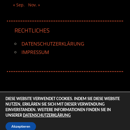
« Sep.
Nov. »
RECHTLICHES
DATENSCHUTZERKLÄRUNG
IMPRESSUM
DIESE WEBSITE VERWENDET COOKIES. INDEM SIE DIESE WEBSITE
NUTZEN, ERKLÄREN SIE SICH MIT DIESER VERWENDUNG
© 2026 ENTERTAINMENT BASE – Life & Style Magazine.
EINVERSTANDEN. WEITERE INFORMATIONEN FINDEN SIE IN
All Rights Reserved. | Based on
WordPress-Theme:
UNSERER
DATENSCHUTZERKLÄRUNG
Tortuga von ThemeZee.
Akzeptieren