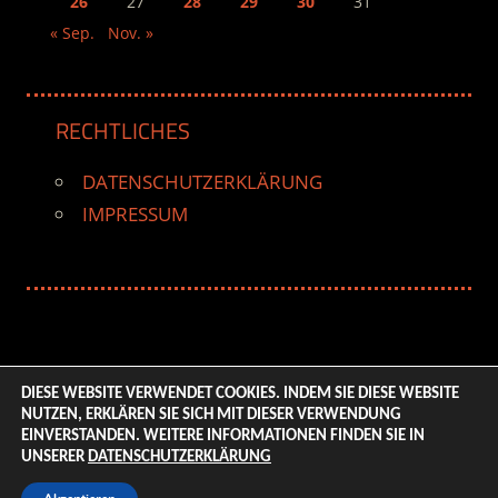
26
27
28
29
30
31
« Sep.
Nov. »
RECHTLICHES
DATENSCHUTZERKLÄRUNG
IMPRESSUM
DIESE WEBSITE VERWENDET COOKIES. INDEM SIE DIESE WEBSITE
NUTZEN, ERKLÄREN SIE SICH MIT DIESER VERWENDUNG
© 2026 ENTERTAINMENT BASE – Life & Style Magazine.
EINVERSTANDEN. WEITERE INFORMATIONEN FINDEN SIE IN
All Rights Reserved. | Based on
WordPress-Theme:
UNSERER
DATENSCHUTZERKLÄRUNG
Tortuga von ThemeZee.