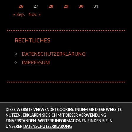
26
27
28
29
30
31
« Sep.
Nov. »
RECHTLICHES
DATENSCHUTZERKLÄRUNG
IMPRESSUM
DIESE WEBSITE VERWENDET COOKIES. INDEM SIE DIESE WEBSITE
NUTZEN, ERKLÄREN SIE SICH MIT DIESER VERWENDUNG
© 2026 ENTERTAINMENT BASE – Life & Style Magazine.
EINVERSTANDEN. WEITERE INFORMATIONEN FINDEN SIE IN
All Rights Reserved. | Based on
WordPress-Theme:
UNSERER
DATENSCHUTZERKLÄRUNG