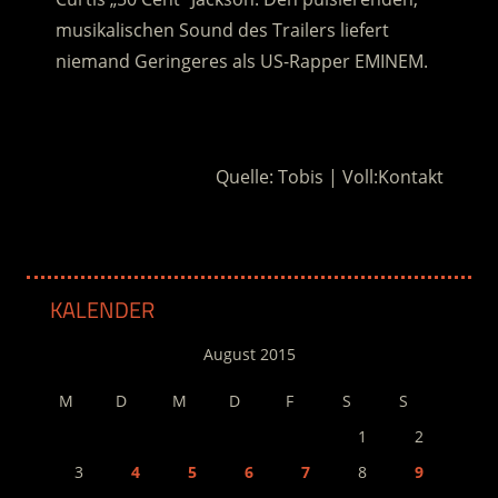
musikalischen Sound des Trailers liefert
niemand Geringeres als US-Rapper EMINEM.
.
Quelle: Tobis | Voll:Kontakt
KALENDER
August 2015
M
D
M
D
F
S
S
1
2
3
4
5
6
7
8
9