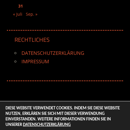
31
« Juli
Sep. »
RECHTLICHES
DATENSCHUTZERKLÄRUNG
IMPRESSUM
DIESE WEBSITE VERWENDET COOKIES. INDEM SIE DIESE WEBSITE
NUTZEN, ERKLÄREN SIE SICH MIT DIESER VERWENDUNG
© 2026 ENTERTAINMENT BASE – Life & Style Magazine.
EINVERSTANDEN. WEITERE INFORMATIONEN FINDEN SIE IN
All Rights Reserved. | Based on
WordPress-Theme:
UNSERER
DATENSCHUTZERKLÄRUNG