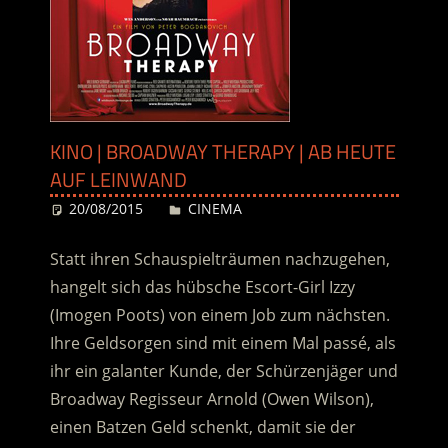
KINO | BROADWAY THERAPY | AB HEUTE
AUF LEINWAND
20/08/2015
Desiree
CINEMA
Statt ihren Schauspielträumen nachzugehen,
hangelt sich das hübsche Escort-Girl Izzy
(Imogen Poots) von einem Job zum nächsten.
Ihre Geldsorgen sind mit einem Mal passé, als
ihr ein galanter Kunde, der Schürzenjäger und
Broadway Regisseur Arnold (Owen Wilson),
einen Batzen Geld schenkt, damit sie der