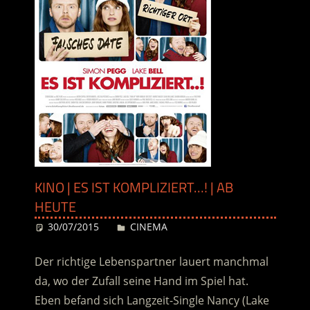
KINO | ES IST KOMPLIZIERT…! | AB
HEUTE
30/07/2015
Desiree
CINEMA
Der richtige Lebenspartner lauert manchmal
da, wo der Zufall seine Hand im Spiel hat.
Eben befand sich Langzeit-Single Nancy (Lake