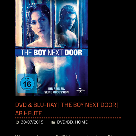
DVD & BLU-RAY | THE BOY NEXT DOOR |
AB HEUTE
30/07/2015
Desiree
DVD/BD
,
HOME