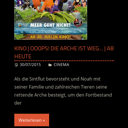
KINO | OOOPS! DIE ARCHE IST WEG… | AB
HEUTE
30/07/2015
Desiree
CINEMA
Als die Sintflut bevorsteht und Noah mit
seiner Familie und zahlreichen Tieren seine
rettende Arche besteigt, um den Fortbestand
der
Weiterlesen