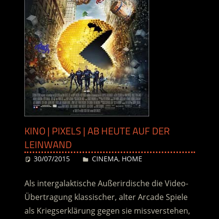
KINO | PIXELS | AB HEUTE AUF DER
LEINWAND
30/07/2015
Desiree
CINEMA
,
HOME
Als intergalaktische Außerirdische die Video-
Übertragung klassischer, alter Arcade Spiele
als Kriegserklärung gegen sie missverstehen,