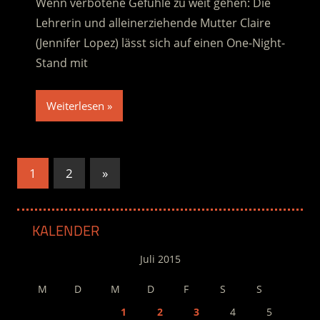
Wenn verbotene Gefühle zu weit gehen: Die
Lehrerin und alleinerziehende Mutter Claire
(Jennifer Lopez) lässt sich auf einen One-Night-
Stand mit
Weiterlesen
Seitennummerierung
Nächste
1
2
»
Beiträge
der
Beiträge
KALENDER
Juli 2015
M
D
M
D
F
S
S
1
2
3
4
5