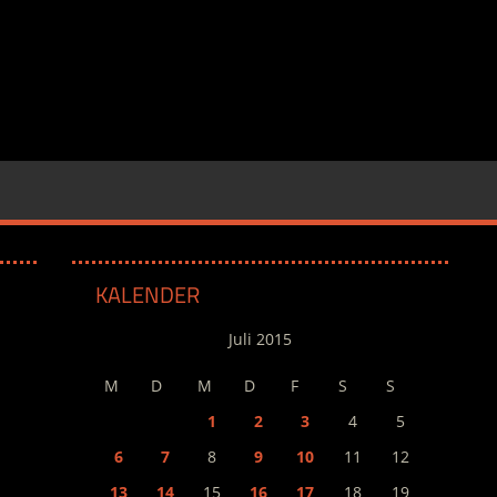
KALENDER
Juli 2015
M
D
M
D
F
S
S
1
2
3
4
5
6
7
8
9
10
11
12
13
14
15
16
17
18
19