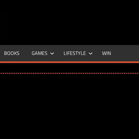
ENTERTAINMENT
BASE
–
BOOKS
GAMES
LIFESTYLE
WIN
LIFE
&
STYLE
MAGAZINE