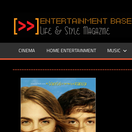
Zum
Inhalt
www.entertainment-
springen
Base.de
CINEMA
HOME ENTERTAINMENT
MUSIC