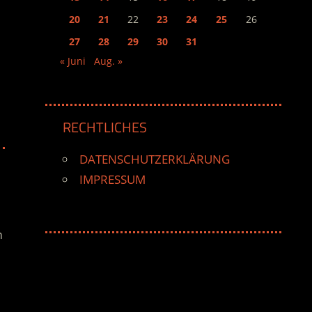
20
21
22
23
24
25
26
27
28
29
30
31
« Juni
Aug. »
RECHTLICHES
DATENSCHUTZERKLÄRUNG
IMPRESSUM
m