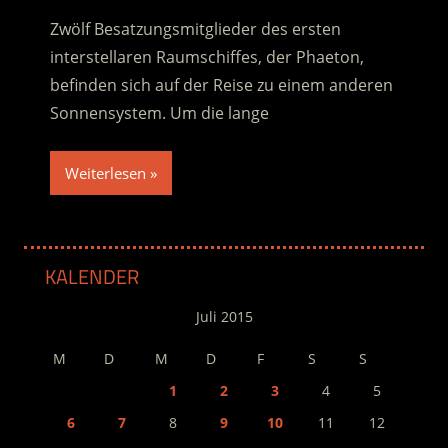
Zwölf Besatzungsmitglieder des ersten
interstellaren Raumschiffes, der Phaeton,
befinden sich auf der Reise zu einem anderen
Sonnensystem. Um die lange
Weiterlesen
KALENDER
Juli 2015
M
D
M
D
F
S
S
1
2
3
4
5
6
7
8
9
10
11
12