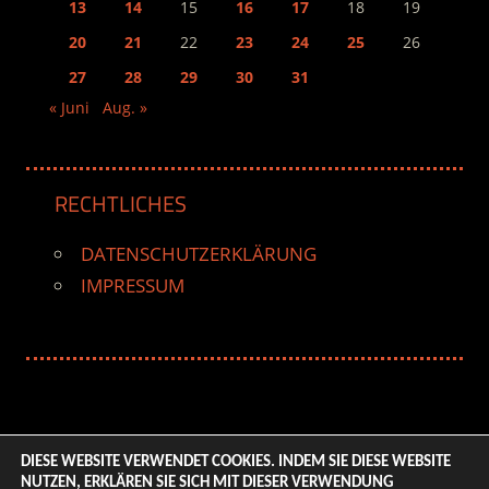
13
14
15
16
17
18
19
20
21
22
23
24
25
26
27
28
29
30
31
« Juni
Aug. »
RECHTLICHES
DATENSCHUTZERKLÄRUNG
IMPRESSUM
DIESE WEBSITE VERWENDET COOKIES. INDEM SIE DIESE WEBSITE
NUTZEN, ERKLÄREN SIE SICH MIT DIESER VERWENDUNG