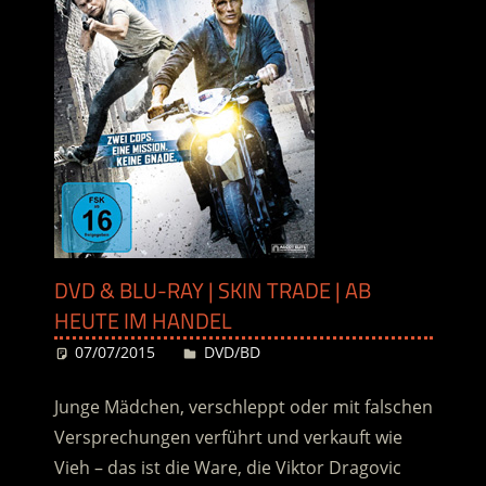
DVD & BLU-RAY | SKIN TRADE | AB
HEUTE IM HANDEL
07/07/2015
Desiree
DVD/BD
Junge Mädchen, verschleppt oder mit falschen
Versprechungen verführt und verkauft wie
Vieh – das ist die Ware, die Viktor Dragovic