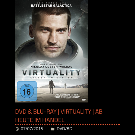
DVD & BLU-RAY | VIRTUALITY | AB
HEUTE IM HANDEL
07/07/2015
Desiree
DVD/BD