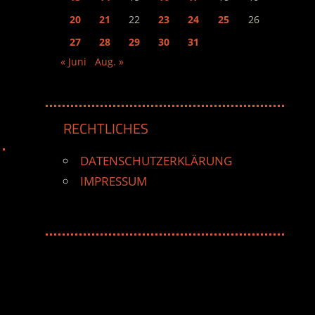
20
21
22
23
24
25
26
27
28
29
30
31
« Juni
Aug. »
RECHTLICHES
DATENSCHUTZERKLÄRUNG
IMPRESSUM