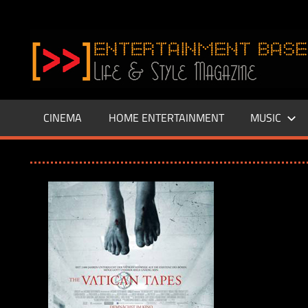
Zum
Inhalt
www.entertainment-
springen
Base.de
CINEMA
HOME ENTERTAINMENT
MUSIC