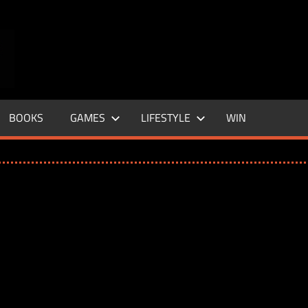
ENTERTAINMENT
BASE
–
BOOKS
GAMES
LIFESTYLE
WIN
LIFE
&
STYLE
MAGAZINE