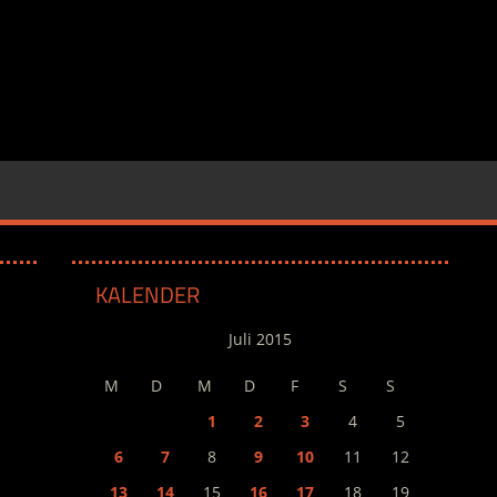
KALENDER
Juli 2015
M
D
M
D
F
S
S
1
2
3
4
5
6
7
8
9
10
11
12
13
14
15
16
17
18
19