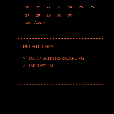
20
21
22
23
24
25
26
27
28
29
30
31
« Juni
Aug. »
RECHTLICHES
DATENSCHUTZERKLÄRUNG
IMPRESSUM