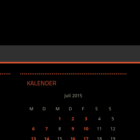
KALENDER
Juli 2015
M
D
M
D
F
S
S
1
2
3
4
5
6
7
8
9
10
11
12
13
14
15
16
17
18
19