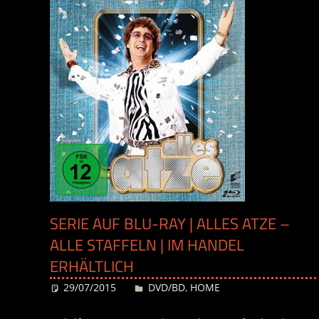
SERIE AUF BLU-RAY | ALLES ATZE –
ALLE STAFFELN | IM HANDEL
ERHÄLTLICH
29/07/2015
Desiree
DVD/BD
,
HOME