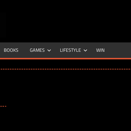
ENTERTAINMENT
BASE
–
BOOKS
GAMES
LIFESTYLE
WIN
LIFE
&
STYLE
MAGAZINE