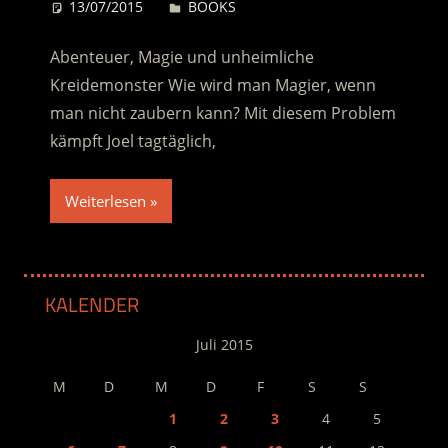
13/07/2015
Desiree
BOOKS
Abenteuer, Magie und unheimliche
Kreidemonster Wie wird man Magier, wenn
man nicht zaubern kann? Mit diesem Problem
kämpft Joel tagtäglich,
Weiterlesen
KALENDER
Juli 2015
M
D
M
D
F
S
S
1
2
3
4
5