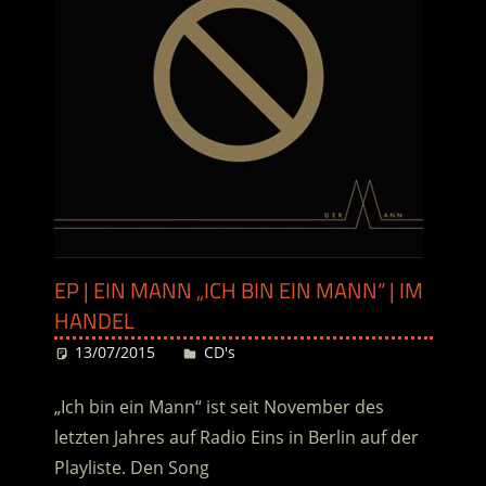
EP | EIN MANN „ICH BIN EIN MANN“ | IM
HANDEL
13/07/2015
Desiree
CD's
„Ich bin ein Mann“ ist seit November des
letzten Jahres auf Radio Eins in Berlin auf der
Playliste. Den Song