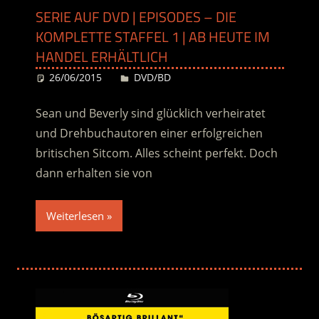
SERIE AUF DVD | EPISODES – DIE
KOMPLETTE STAFFEL 1 | AB HEUTE IM
HANDEL ERHÄLTLICH
26/06/2015
Desiree
DVD/BD
Sean und Beverly sind glücklich verheiratet
und Drehbuchautoren einer erfolgreichen
britischen Sitcom. Alles scheint perfekt. Doch
dann erhalten sie von
Weiterlesen