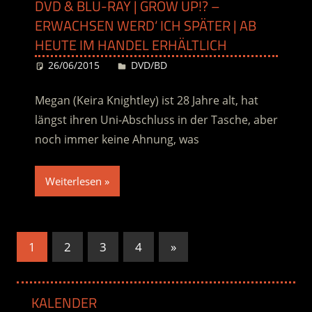
DVD & BLU-RAY | GROW UP!? –
ERWACHSEN WERD‘ ICH SPÄTER | AB
HEUTE IM HANDEL ERHÄLTLICH
26/06/2015
Desiree
DVD/BD
Megan (Keira Knightley) ist 28 Jahre alt, hat
längst ihren Uni-Abschluss in der Tasche, aber
noch immer keine Ahnung, was
Weiterlesen
Seitennummerierung
Nächste
1
2
3
4
»
Beiträge
der
Beiträge
KALENDER