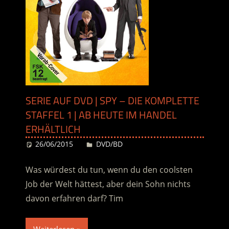
SERIE AUF DVD | SPY – DIE KOMPLETTE
STAFFEL 1 | AB HEUTE IM HANDEL
ERHÄLTLICH
26/06/2015
Desiree
DVD/BD
Was würdest du tun, wenn du den coolsten
Job der Welt hättest, aber dein Sohn nichts
davon erfahren darf? Tim