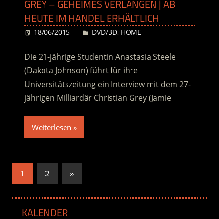
GREY – GEHEIMES VERLANGEN | AB
HEUTE IM HANDEL ERHÄLTLICH
18/06/2015
Desiree
DVD/BD
,
HOME
Die 21-jährige Studentin Anastasia Steele
(Dakota Johnson) führt für ihre
Universitätszeitung ein Interview mit dem 27-
jährigen Milliardär Christian Grey (Jamie
Weiterlesen
Seitennummerierung
Nächste
1
2
»
Beiträge
der
Beiträge
KALENDER