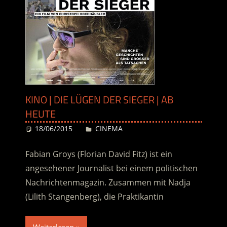
KINO | DIE LÜGEN DER SIEGER | AB
HEUTE
18/06/2015
Desiree
CINEMA
Fabian Groys (Florian David Fitz) ist ein
angesehener Journalist bei einem politischen
Nachrichtenmagazin. Zusammen mit Nadja
(Lilith Stangenberg), die Praktikantin