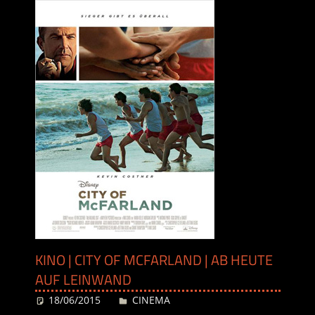
KINO | CITY OF MCFARLAND | AB HEUTE
AUF LEINWAND
18/06/2015
Desiree
CINEMA