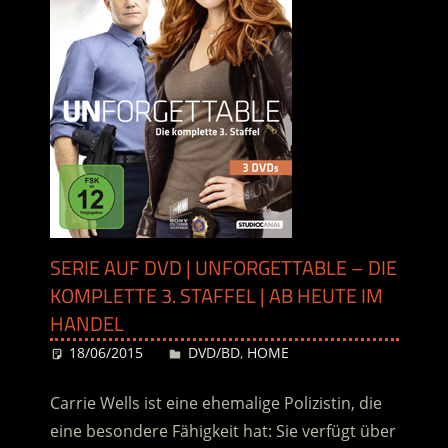
SERIE AUF DVD | UNFORGETTABLE – DIE
KOMPLETTE 3. STAFFEL | AB HEUTE IM
HANDEL
18/06/2015
Desiree
DVD/BD
,
HOME
Carrie Wells ist eine ehemalige Polizistin, die
eine besondere Fähigkeit hat: Sie verfügt über