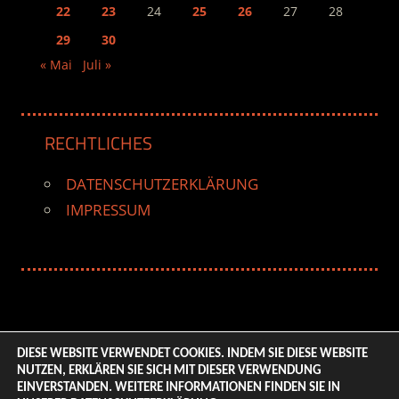
22
23
24
25
26
27
28
29
30
« Mai
Juli »
RECHTLICHES
DATENSCHUTZERKLÄRUNG
IMPRESSUM
DIESE WEBSITE VERWENDET COOKIES. INDEM SIE DIESE WEBSITE
NUTZEN, ERKLÄREN SIE SICH MIT DIESER VERWENDUNG
© 2026 ENTERTAINMENT BASE – Life & Style Magazine.
EINVERSTANDEN. WEITERE INFORMATIONEN FINDEN SIE IN