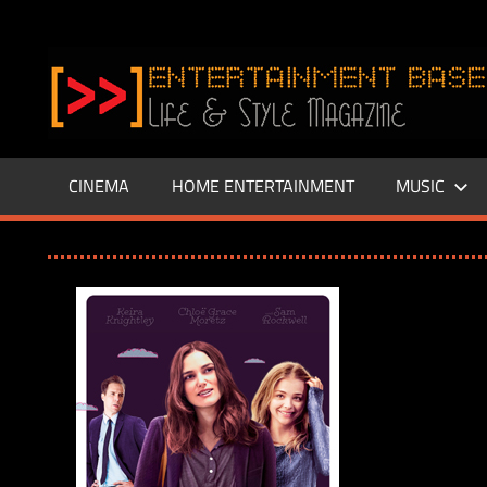
Zum
Inhalt
www.entertainment-
springen
Base.de
CINEMA
HOME ENTERTAINMENT
MUSIC