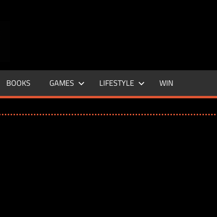
ENTERTAINMENT
BASE
–
BOOKS
GAMES
LIFESTYLE
WIN
LIFE
&
STYLE
MAGAZINE