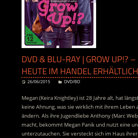
DVD & BLU-RAY | GROW UP!? –
HEUTE IM HANDEL ERHÄLTLIC
26/06/2015
Desiree
DVD/BD
Megan (Keira Knightley) ist 28 Jahre alt, hat län
keine Ahnung, was sie wirklich mit ihrem Leben a
ändern. Als ihre Jugendliebe Anthony (Marc Web
macht, bekommt Megan Panik und nutzt eine un
unterzutauchen.
Sie versteckt sich im Haus ihr