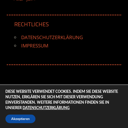
RECHTLICHES
DATENSCHUTZERKLÄRUNG
IMPRESSUM
DIESE WEBSITE VERWENDET COOKIES. INDEM SIE DIESE WEBSITE
NUTZEN, ERKLÄREN SIE SICH MIT DIESER VERWENDUNG
© 2026 ENTERTAINMENT BASE – Life & Style Magazine.
EINVERSTANDEN. WEITERE INFORMATIONEN FINDEN SIE IN
All Rights Reserved. | Based on
WordPress-Theme:
UNSERER
DATENSCHUTZERKLÄRUNG
Tortuga von ThemeZee.
Akzeptieren