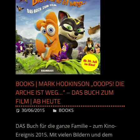
BOOKS | MARK HODKINSON „OOOPS! DIE
ARCHE IST WEG…“ – DAS BUCH ZUM
FILM | AB HEUTE
30/06/2015
Desiree
BOOKS
DAS Buch für die ganze Familie – zum Kino-
Ereignis 2015. Mit vielen Bildern und dem