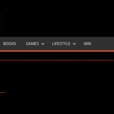
ENTERTAINMENT
BASE
–
BOOKS
GAMES
LIFESTYLE
WIN
LIFE
&
STYLE
MAGAZINE