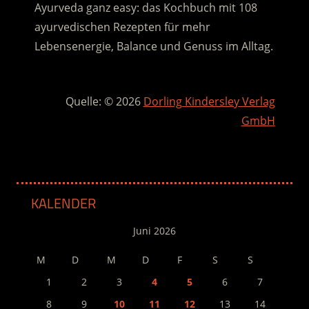
Ayurveda ganz easy: das Kochbuch mit 108
ayurvedischen Rezepten für mehr
Lebensenergie, Balance und Genuss im Alltag.
:
Quelle: © 2026
Dorling Kindersley Verlag
GmbH
KALENDER
Juni 2026
M
D
M
D
F
S
S
1
2
3
4
5
6
7
8
9
10
11
12
13
14