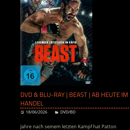
DVD & BLU-RAY | BEAST | AB HEUTE IM
HANDEL
18/06/2026
Desiree
DVD/BD
Jahre nach seinem letzten Kampf hat Patton