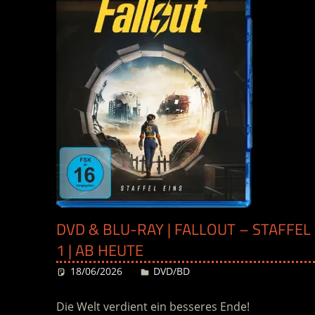
DVD & BLU-RAY | FALLOUT – STAFFEL
1 | AB HEUTE
18/06/2026
Desiree
DVD/BD
Die Welt verdient ein besseres Ende!