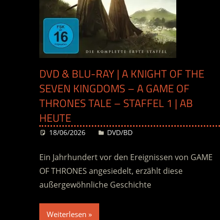
DVD & BLU-RAY | A KNIGHT OF THE
SEVEN KINGDOMS – A GAME OF
THRONES TALE – STAFFEL 1 | AB
HEUTE
18/06/2026
Desiree
DVD/BD
Ein Jahrhundert vor den Ereignissen von GAME
OF THRONES angesiedelt, erzählt diese
außergewöhnliche Geschichte
Weiterlesen