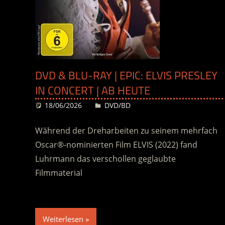
DVD & BLU-RAY | EPIC: ELVIS PRESLEY
IN CONCERT | AB HEUTE
18/06/2026
Desiree
DVD/BD
Während der Dreharbeiten zu seinem mehrfach
Oscar®-nominierten Film ELVIS (2022) fand
Luhrmann das verschollen geglaubte
Filmmaterial
Weiterlesen