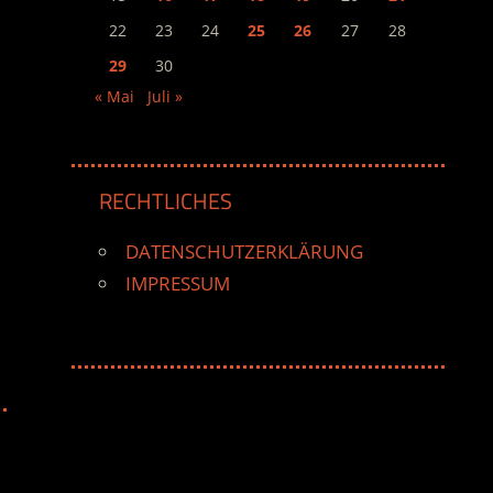
22
23
24
25
26
27
28
29
30
« Mai
Juli »
RECHTLICHES
DATENSCHUTZERKLÄRUNG
IMPRESSUM