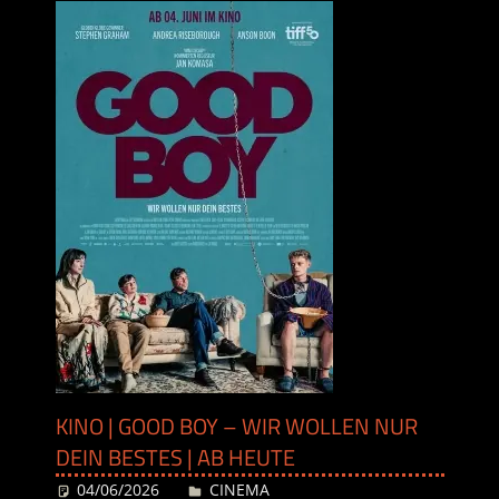
KINO | GOOD BOY – WIR WOLLEN NUR
DEIN BESTES | AB HEUTE
04/06/2026
Desiree
CINEMA