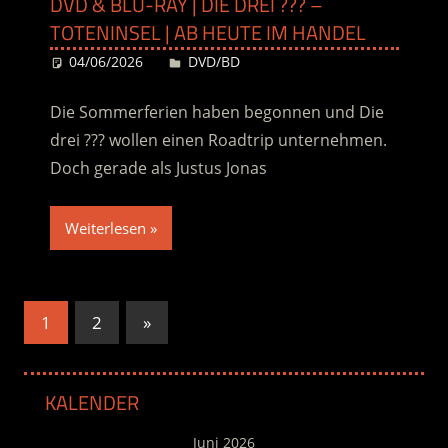
DVD & BLU-RAY | DIE DREI ??? –
TOTENINSEL | AB HEUTE IM HANDEL
04/06/2026
Desiree
DVD/BD
Die Sommerferien haben begonnen und Die
drei ??? wollen einen Roadtrip unternehmen.
Doch gerade als Justus Jonas
Weiterlesen
Seitennummerierung
Nächste
1
2
»
Beiträge
der
Beiträge
KALENDER
Juni 2026