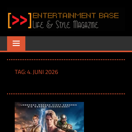
Zum
Inhalt
springen
ENTERTAINME
www.entertainment-
Base.de
BASE
–
TAG:
4. JUNI 2026
LIFE
&
STYLE
MAGAZINE