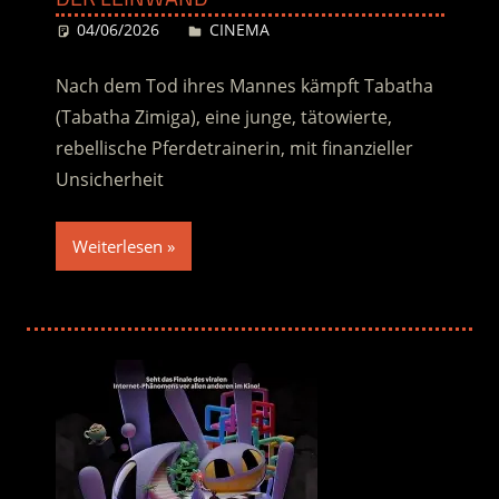
04/06/2026
Desiree
CINEMA
Nach dem Tod ihres Mannes kämpft Tabatha
(Tabatha Zimiga), eine junge, tätowierte,
rebellische Pferdetrainerin, mit finanzieller
Unsicherheit
Weiterlesen