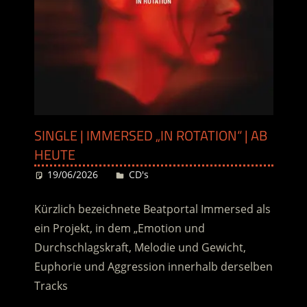
SINGLE | IMMERSED „IN ROTATION“ | AB
HEUTE
19/06/2026
Desiree
CD's
Kürzlich bezeichnete Beatportal Immersed als
ein Projekt, in dem „Emotion und
Durchschlagskraft, Melodie und Gewicht,
Euphorie und Aggression innerhalb derselben
Tracks