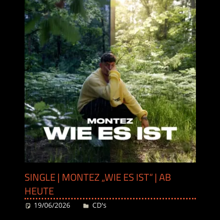
SINGLE | MONTEZ „WIE ES IST“ | AB
HEUTE
19/06/2026
Desiree
CD's