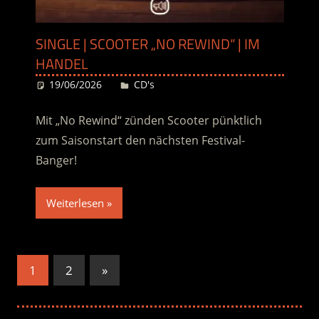
SINGLE | SCOOTER „NO REWIND“ | IM
HANDEL
19/06/2026
Desiree
CD's
Mit „No Rewind“ zünden Scooter pünktlich
zum Saisonstart den nächsten Festival-
Banger!
Weiterlesen
Seitennummerierung
Nächste
1
2
»
Beiträge
der