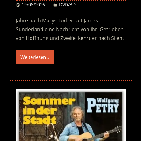
19/06/2026
Desiree
DVD/BD
Jahre nach Marys Tod erhält James
Sunderland eine Nachricht von ihr. Getrieben
von Hoffnung und Zweifel kehrt er nach Silent
Weiterlesen