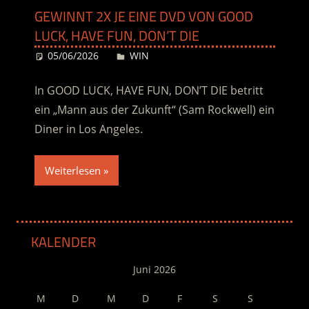
GEWINNT 2X JE EINE DVD VON GOOD
LUCK, HAVE FUN, DON’T DIE
05/06/2026
Desiree
WIN
In GOOD LUCK, HAVE FUN, DON’T DIE betritt
ein „Mann aus der Zukunft“ (Sam Rockwell) ein
Diner in Los Angeles.
Weiterlesen
KALENDER
Juni 2026
M
D
M
D
F
S
S