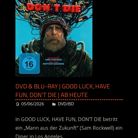
DVD & BLU-RAY | GOOD LUCK, HAVE
FUN, DON’T DIE | AB HEUTE
05/06/2026
Desiree
DVD/BD
In GOOD LUCK, HAVE FUN, DON’T DIE betritt
ein „Mann aus der Zukunft“ (Sam Rockwell) ein
Diner in Los Angeles.