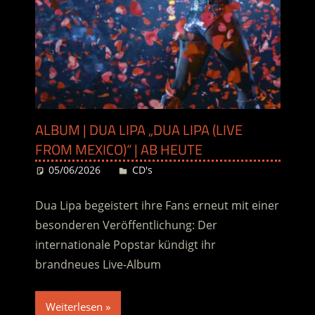
ALBUM | DUA LIPA „DUA LIPA (LIVE
FROM MEXICO)“ | AB HEUTE
05/06/2026
Desiree
CD's
Dua Lipa begeistert ihre Fans erneut mit einer
besonderen Veröffentlichung: Der
internationale Popstar kündigt ihr
brandneues Live-Album
Weiterlesen