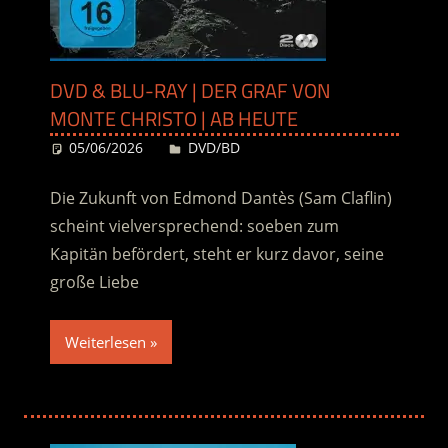
DVD & BLU-RAY | DER GRAF VON
MONTE CHRISTO | AB HEUTE
05/06/2026
Desiree
DVD/BD
Die Zukunft von Edmond Dantès (Sam Claflin)
scheint vielversprechend: soeben zum
Kapitän befördert, steht er kurz davor, seine
große Liebe
Weiterlesen