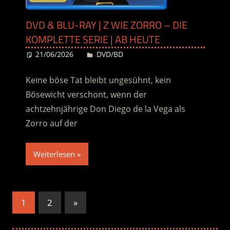
DVD & BLU-RAY | Z WIE ZORRO – DIE
KOMPLETTE SERIE | AB HEUTE
21/06/2026
Desiree
DVD/BD
Keine böse Tat bleibt ungesühnt, kein
Bösewicht verschont, wenn der
achtzehnjährige Don Diego de la Vega als
Zorro auf der
Weiterlesen
Seitennummerierung
Nächste
1
2
»
Beiträge
der