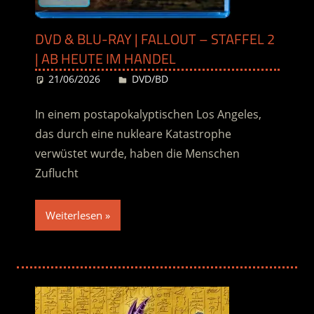
DVD & BLU-RAY | FALLOUT – STAFFEL 2
| AB HEUTE IM HANDEL
21/06/2026
Desiree
DVD/BD
In einem postapokalyptischen Los Angeles,
das durch eine nukleare Katastrophe
verwüstet wurde, haben die Menschen
Zuflucht
Weiterlesen