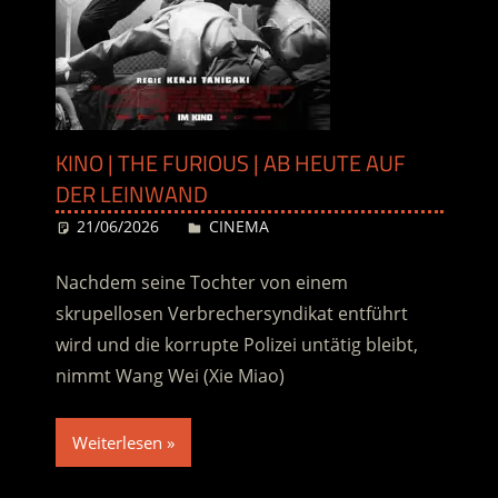
KINO | THE FURIOUS | AB HEUTE AUF
DER LEINWAND
21/06/2026
Desiree
CINEMA
Nachdem seine Tochter von einem
skrupellosen Verbrechersyndikat entführt
wird und die korrupte Polizei untätig bleibt,
nimmt Wang Wei (Xie Miao)
Weiterlesen