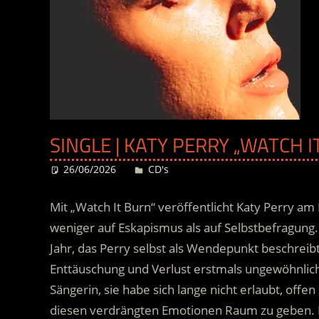
SINGLE | KATY PERRY „WATCH I
26/06/2026
Desiree
CD's
Mit „Watch It Burn“ veröffentlicht Katy Perry am 
weniger auf Eskapismus als auf Selbstbefragung.
Jahr, das Perry selbst als Wendepunkt beschreibt.
Enttäuschung und Verlust erstmals ungewöhnlich d
Sängerin, sie habe sich lange nicht erlaubt, offen
diesen verdrängten Emotionen Raum zu geben. Der