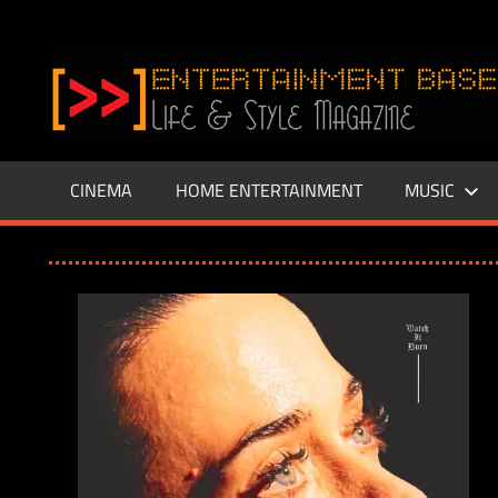
Zum
Inhalt
www.entertainment-
springen
Base.de
CINEMA
HOME ENTERTAINMENT
MUSIC