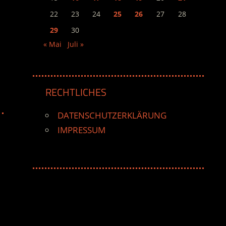
22
23
24
25
26
27
28
29
30
« Mai
Juli »
RECHTLICHES
DATENSCHUTZERKLÄRUNG
IMPRESSUM