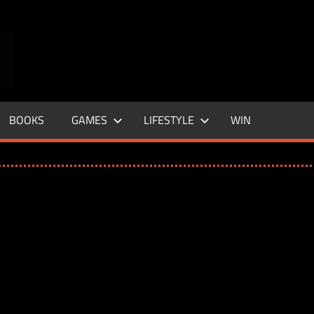
ENTERTAINMENT
BASE
–
BOOKS
GAMES
LIFESTYLE
WIN
LIFE
&
STYLE
MAGAZINE