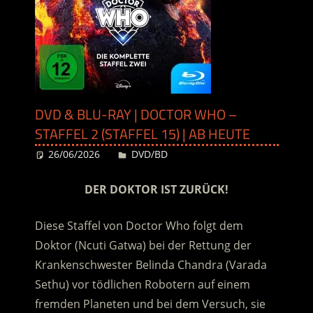
DVD & BLU-RAY | DOCTOR WHO –
STAFFEL 2 (STAFFEL 15) | AB HEUTE
26/06/2026
Desiree
DVD/BD
DER DOKTOR IST ZURÜCK!
Diese Staffel von Doctor Who folgt dem
Doktor (Ncuti Gatwa) bei der Rettung der
Krankenschwester Belinda Chandra (Varada
Sethu) vor tödlichen Robotern auf einem
fremden Planeten und bei dem Versuch, sie