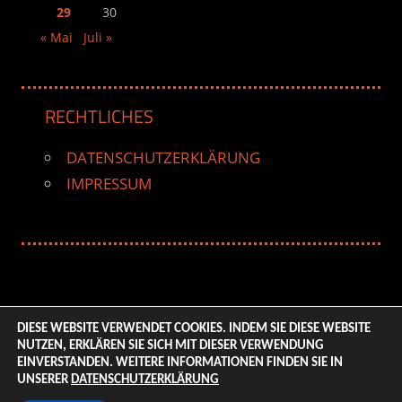
29
30
« Mai
Juli »
RECHTLICHES
DATENSCHUTZERKLÄRUNG
IMPRESSUM
DIESE WEBSITE VERWENDET COOKIES. INDEM SIE DIESE WEBSITE
NUTZEN, ERKLÄREN SIE SICH MIT DIESER VERWENDUNG
© 2026 ENTERTAINMENT BASE – Life & Style Magazine.
EINVERSTANDEN. WEITERE INFORMATIONEN FINDEN SIE IN
All Rights Reserved. | Based on
WordPress-Theme:
UNSERER
DATENSCHUTZERKLÄRUNG
Tortuga von ThemeZee.