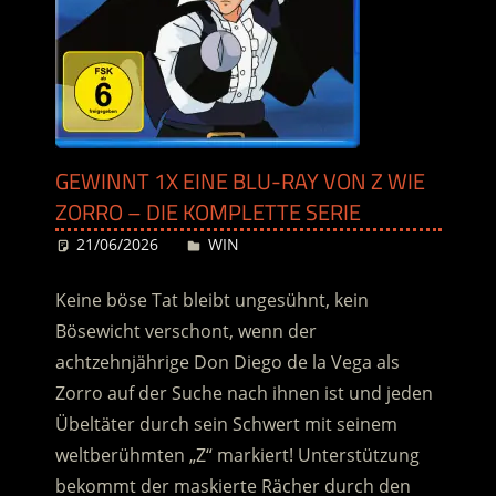
GEWINNT 1X EINE BLU-RAY VON Z WIE
ZORRO – DIE KOMPLETTE SERIE
21/06/2026
Desiree
WIN
Keine böse Tat bleibt ungesühnt, kein
Bösewicht verschont, wenn der
achtzehnjährige Don Diego de la Vega als
Zorro auf der Suche nach ihnen ist
und jeden
Übeltäter durch sein Schwert mit seinem
weltberühmten „Z“ markiert! Unterstützung
bekommt der maskierte Rächer durch den