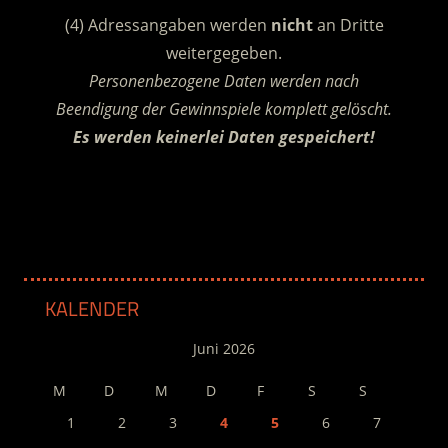
(4) Adressangaben werden
nicht
an Dritte
weitergegeben.
Personenbezogene Daten werden nach
Beendigung der Gewinnspiele komplett gelöscht.
Es werden keinerlei Daten gespeichert!
.
KALENDER
Juni 2026
M
D
M
D
F
S
S
1
2
3
4
5
6
7