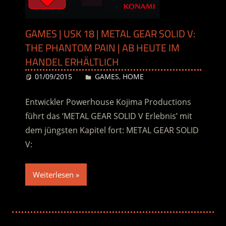
GAMES | USK 18 | METAL GEAR SOLID V:
THE PHANTOM PAIN | AB HEUTE IM
HANDEL ERHÄLTLICH
01/09/2015
Desiree
GAMES
,
HOME
Entwickler Powerhouse Kojima Productions
führt das ‘METAL GEAR SOLID V Erlebnis’ mit
dem jüngsten Kapitel fort: METAL GEAR SOLID
V:
Weiterlesen