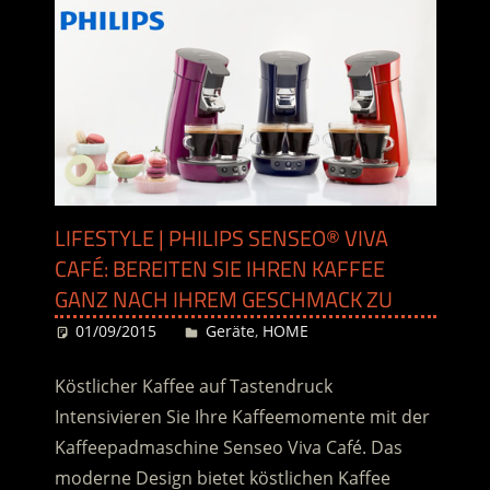
LIFESTYLE | PHILIPS SENSEO® VIVA
CAFÉ: BEREITEN SIE IHREN KAFFEE
GANZ NACH IHREM GESCHMACK ZU
01/09/2015
Desiree
Geräte
,
HOME
Köstlicher Kaffee auf Tastendruck
Intensivieren Sie Ihre Kaffeemomente mit der
Kaffeepadmaschine Senseo Viva Café. Das
moderne Design bietet köstlichen Kaffee